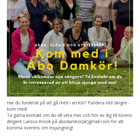
Har du funderat på att gå med i en kör? Fundera inte längre -
kom med!
Ta gärna kontakt om du vill veta mer och hör av dig till körens
dirigent Larissa Krook på abodamkor(at)gmail.com för att
komma överens om insjungning!