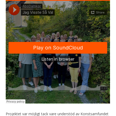
Projektet var möjligt tack vare understöd av Konstsamfundet